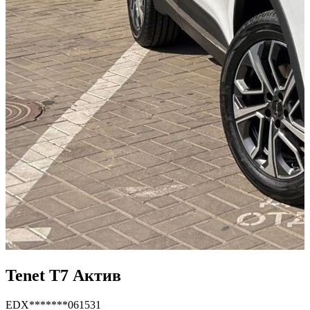
Tenet T7 Актив
EDX*******061531