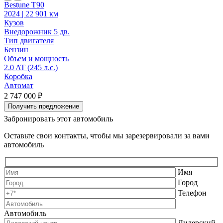
Bestune T90
2024 | 22 901 км
2
Кузов
К
Внедорожник 5 дв.
В
Тип двигателя
Т
Бензин
Объем и мощность
2.0 AT (245 л.с.)
2
Коробка
Автомат
2 747 000 ₽
2
Получить предложение
Забронировать этот автомобиль
Оставьте свои контакты, чтобы мы зарезервировали за вами
автомобиль
Имя
Город
Телефон
Автомобиль
Дилерский