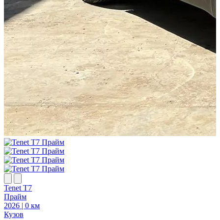
Tenet T7
T
Прайм
2026 | 0 км
2
Кузов
К