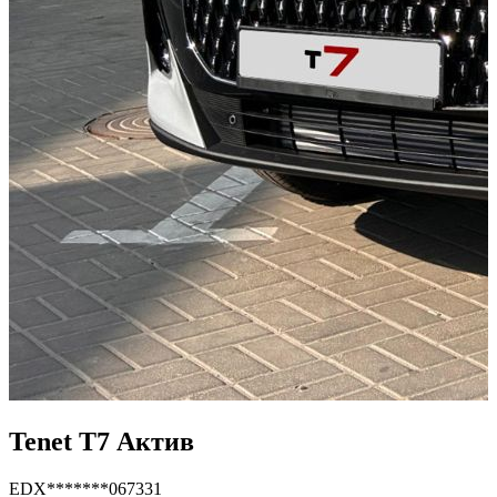
Tenet T7 Актив
EDX*******067331