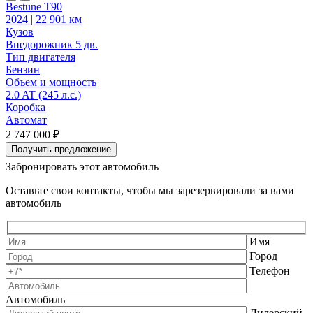
Bestune T90
2024 | 22 901 км
2
Кузов
К
Внедорожник 5 дв.
В
Тип двигателя
Т
Бензин
Объем и мощность
2.0 AT (245 л.с.)
2
Коробка
Автомат
2 747 000 ₽
2
Получить предложение
Забронировать этот автомобиль
Оставьте свои контакты, чтобы мы зарезервировали за вами
автомобиль
Имя
Город
Телефон
Автомобиль
Дилерский