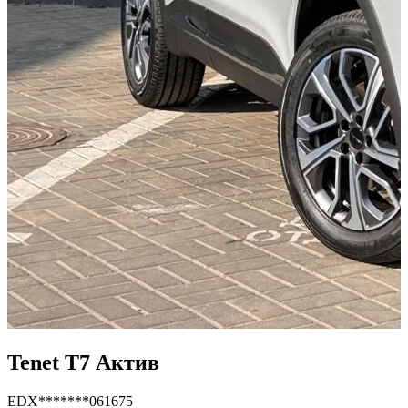
Tenet T7 Актив
EDX*******061675