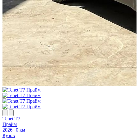
Tenet T7
T
Прайм
2026 | 0 км
2
Кузов
К