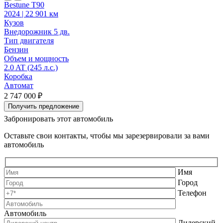
Bestune T90
2024 | 22 901 км
2
Кузов
К
Внедорожник 5 дв.
В
Тип двигателя
Т
Бензин
Объем и мощность
2.0 AT (245 л.с.)
2
Коробка
Автомат
2 747 000 ₽
2
Получить предложение
Забронировать этот автомобиль
Оставьте свои контакты, чтобы мы зарезервировали за вами
автомобиль
Имя
Город
Телефон
Автомобиль
Дилерский