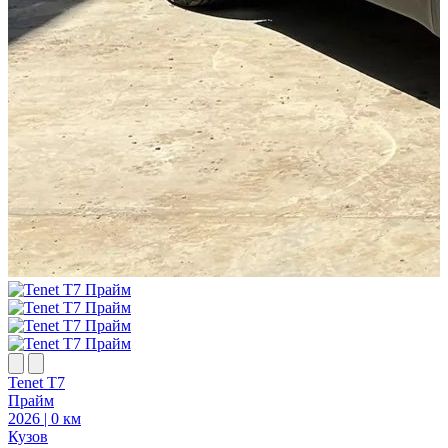
Tenet T7
T
Прайм
2026 | 0 км
2
Кузов
К