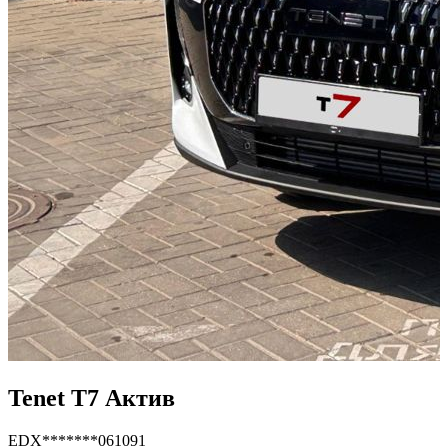
Tenet T7 Актив
EDX*******061091