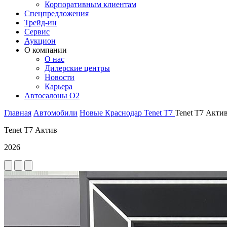
Корпоративным клиентам
Спецпредложения
Трейд-ин
Сервис
Аукцион
О компании
О нас
Дилерские центры
Новости
Карьера
Автосалоны O2
Главная
Автомобили
Новые
Краснодар
Tenet
T7
Tenet T7 Акти
Tenet T7 Актив
2026