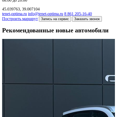
08:00 до 20:00
45.039763, 39.007104
tenet-optima.ru
info@tenet-optima.ru
8 861 205-16-40
Построить маршрут
Запись на сервис
Заказать звонок
Рекомендованные новые автомобили