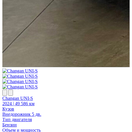
Changan UNI-S
H
2024 | 49 586 км
2
Кузов
К
Внедорожник 5 дв.
В
Тип двигателя
Т
Бензин
Объем и мощность