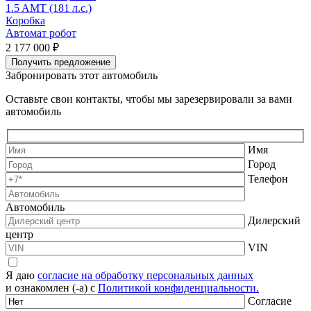
1.5 AMT (181 л.с.)
2
Коробка
Автомат робот
А
2 177 000 ₽
2
Получить предложение
Забронировать этот автомобиль
Оставьте свои контакты, чтобы мы зарезервировали за вами
автомобиль
Имя
Город
Телефон
Автомобиль
Дилерский
центр
VIN
Я даю
согласие на обработку персональных данных
и ознакомлен (-а) с
Политикой конфиденциальности.
Согласие