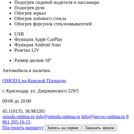
Подогрев сидений водителя и пассажира
Подогрев руля
Обогрев зеркал
Обогрев лобового стекла
Обогрев форсунок стеклоомывателей
USB
Функция Apple CarPlay
Функция Android Auto
Розетка 12V
Размер дисков 18″
Автомобиль в наличии
OMODA на Красной Площади
г. Краснодар, ул. Дзержинского 229/5
09:00 до 20:00
45.110135, 38.983281
omoda-optima.ru
info@omoda-optima.ru
info@jaecoo-optima.ru
8
861 205-16-15
Построить маршрут
Запись на сервис
Заказать звонок