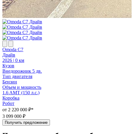
Omoda C7
Драйв
2026 | 0 км
2
Кузов
К
Внедорожник 5 дв.
В
Тип двигателя
Т
Бензин
Объем и мощность
1.6 AMT (150 л.с.)
1
Коробка
Робот
Р
от 2 220 000 ₽*
о
3 099 000 ₽
3
Получить предложение