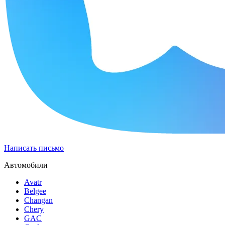
Написать письмо
Автомобили
Avatr
Belgee
Changan
Chery
GAC