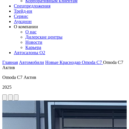
Корпоративным клиентам
Спецпредложения
Трейд-ин
Сервис
Аукцион
О компании
О нас
Дилерские центры
Новости
Карьера
Автосалоны O2
Главная
Автомобили
Новые
Краснодар
Omoda
C7
Omoda C7
Актив
Omoda C7 Актив
2025