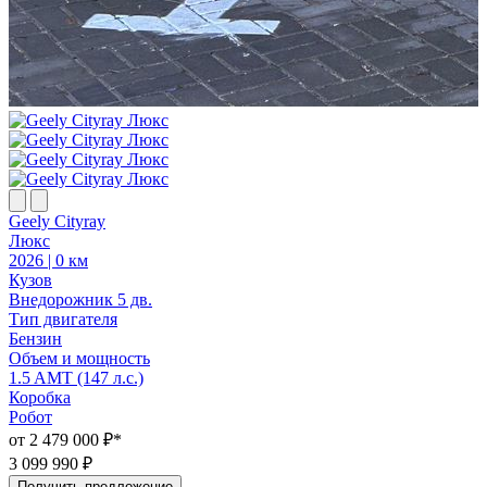
Geely Cityray
G
Люкс
2026 | 0 км
2
Кузов
К
Внедорожник 5 дв.
В
Тип двигателя
Т
Бензин
Объем и мощность
1.5 AMT (147 л.с.)
1
Коробка
Робот
Р
от 2 479 000 ₽*
о
3 099 990 ₽
3
Получить предложение