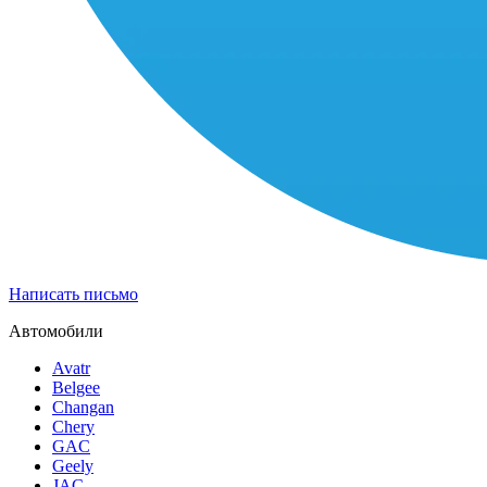
Написать письмо
Автомобили
Avatr
Belgee
Changan
Chery
GAC
Geely
JAC