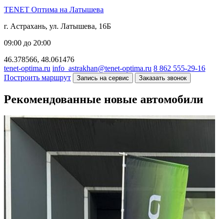
TENET Оптима на Латышева
г. Астрахань, ул. Латышева, 16Б
09:00 до 20:00
46.378566, 48.061476
tenet-optima.ru
info_astrakhan@tenet-optima.ru
8 862 555-29-16
Построить маршрут
Запись на сервис
Заказать звонок
Рекомендованные новые автомобили