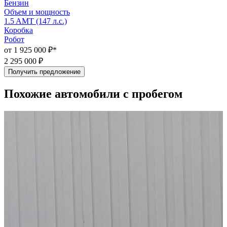
Бензин
Объем и мощность
1.5 AMT (147 л.с.)
1
Коробка
Робот
Р
от 1 925 000 ₽*
о
2 295 000 ₽
2
Получить предложение
Похожие автомобили с пробегом