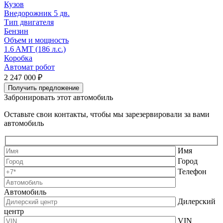
Кузов
К
Внедорожник 5 дв.
В
Тип двигателя
Т
Бензин
Объем и мощность
1.6 AMT (186 л.с.)
2
Коробка
Автомат робот
2 247 000 ₽
2
Получить предложение
Забронировать этот автомобиль
Оставьте свои контакты, чтобы мы зарезервировали за вами
автомобиль
Имя
Город
Телефон
Автомобиль
Дилерский
центр
VIN