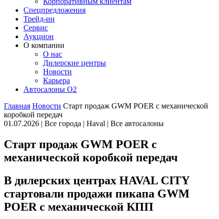
Корпоративным клиентам
Спецпредложения
Трейд-ин
Сервис
Аукцион
О компании
О нас
Дилерские центры
Новости
Карьера
Автосалоны O2
Главная
Новости
Старт продаж GWM POER с механической
коробкой передач
01.07.2026 |
Все города
|
Haval
|
Все автосалоны
Старт продаж GWM POER с
механической коробкой передач
В дилерских центрах HAVAL CITY
стартовали продажи пикапа GWM
POER с механической КПП