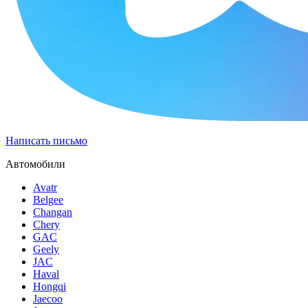
Написать письмо
Автомобили
Avatr
Belgee
Changan
Chery
GAC
Geely
JAC
Haval
Hongqi
Jaecoo