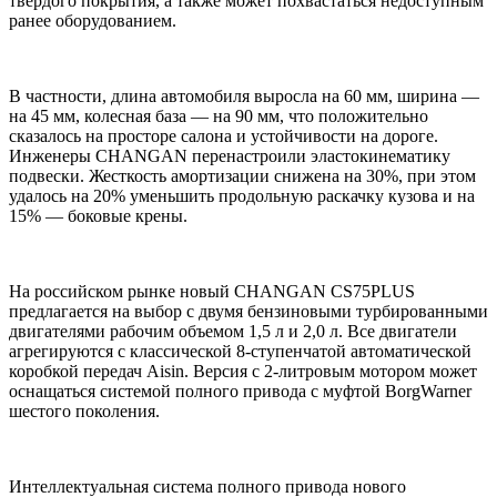
твердого покрытия, а также может похвастаться недоступным
ранее оборудованием.
В частности, длина автомобиля выросла на 60 мм, ширина —
на 45 мм, колесная база — на 90 мм, что положительно
сказалось на просторе салона и устойчивости на дороге.
Инженеры CHANGAN перенастроили эластокинематику
подвески. Жесткость амортизации снижена на 30%, при этом
удалось на 20% уменьшить продольную раскачку кузова и на
15% — боковые крены.
На российском рынке новый CHANGAN CS75PLUS
предлагается на выбор с двумя бензиновыми турбированными
двигателями рабочим объемом 1,5 л и 2,0 л. Все двигатели
агрегируются с классической 8-ступенчатой автоматической
коробкой передач Aisin. Версия с 2-литровым мотором может
оснащаться системой полного привода с муфтой BorgWarner
шестого поколения.
Интеллектуальная система полного привода нового