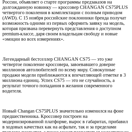
России, объявляет о старте программы предзаказов на
долгожданную новинку — кроссовер CHANGAN CS75PLUS
четвертого поколения в комплектации с полным приводом
(AWD). С 15 ноября российские поклонники бренда получат
возможность одними из первых оформить заявку на модель,
которая призвана перевернуть представления о доступном
premium-классе, даря своим владельцам свободу и новые
«эмоции во всех измерениях».
Легендарный бестселлер CHANGAN CS75 — это уже
четвертое поколение кроссовера, завоевавшего доверие
миллионов автолюбителей по всему миру. Совокупные
продажи модели приближаются к впечатляющей отметке в 3
миллиона единиц. Успех CS75 — это не случайность, а
результат точного попадания в желания современного
водителя.
Новый Changan CS75PLUS значительно изменился на фоне
предшественника. Кроссовер построен на
модернизированной платформе, вырос в габаритах, прибавил
в ходовых качествах как на асфальте, так и за пределами