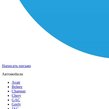
Написать письмо
Автомобили
Avatr
Belgee
Changan
Chery
GAC
Geely
JAC