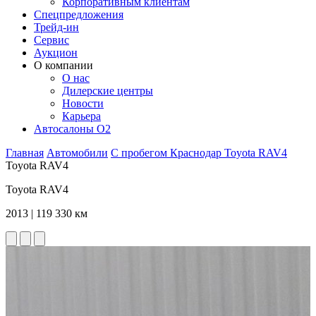
Корпоративным клиентам
Спецпредложения
Трейд-ин
Сервис
Аукцион
О компании
О нас
Дилерские центры
Новости
Карьера
Автосалоны O2
Главная
Автомобили
С пробегом
Краснодар
Toyota
RAV4
Toyota RAV4
Toyota RAV4
2013 | 119 330 км