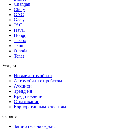
Changan
Chery
GAC
Geely
JAC
Haval
Hongqi
Jaecoo
Jetour
Omoda
Tenet
Услуги
Новые автомобили
Автомобили с пробегом
Аукцион
Трейд-ин
Кредитование
Страхование
Корпоративным клиентам
Сервис
Записаться на сервис