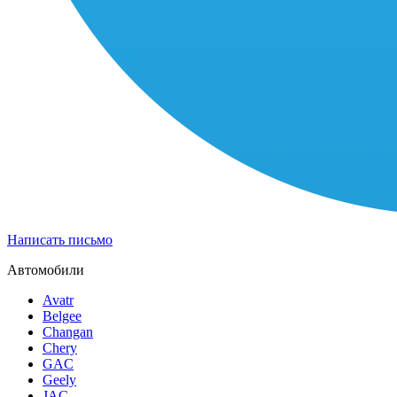
Написать письмо
Автомобили
Avatr
Belgee
Changan
Chery
GAC
Geely
JAC