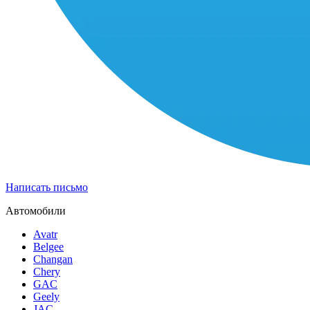
Написать письмо
Автомобили
Avatr
Belgee
Changan
Chery
GAC
Geely
JAC