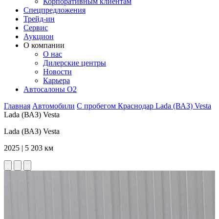
Корпоративным клиентам
Спецпредложения
Трейд-ин
Сервис
Аукцион
О компании
О нас
Дилерские центры
Новости
Карьера
Автосалоны O2
Главная
Автомобили
С пробегом
Краснодар
Lada (ВАЗ)
Vesta
Lada (ВАЗ) Vesta
Lada (ВАЗ) Vesta
2025 | 5 203 км