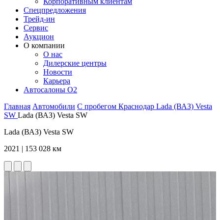
Корпоративным клиентам
Спецпредложения
Трейд-ин
Сервис
Аукцион
О компании
О нас
Дилерские центры
Новости
Карьера
Автосалоны O2
Главная
Автомобили
С пробегом
Краснодар
Lada (ВАЗ)
Vesta
SW
Lada (ВАЗ) Vesta SW
Lada (ВАЗ) Vesta SW
2021 | 153 028 км