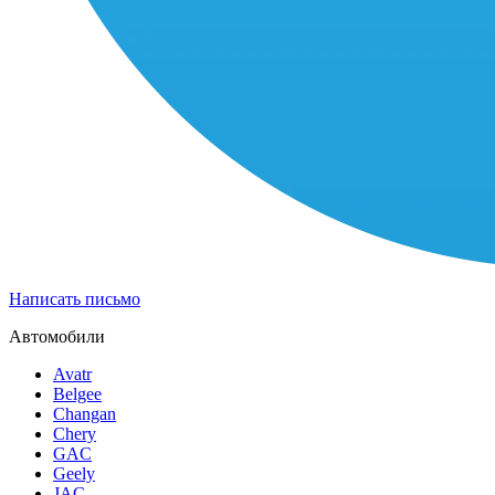
Написать письмо
Автомобили
Avatr
Belgee
Changan
Chery
GAC
Geely
JAC