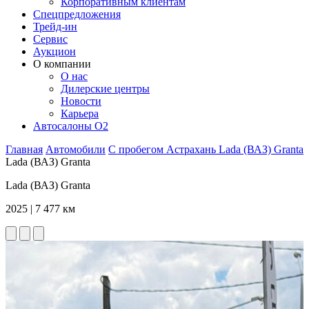
Корпоративным клиентам
Спецпредложения
Трейд-ин
Сервис
Аукцион
О компании
О нас
Дилерские центры
Новости
Карьера
Автосалоны O2
Главная
Автомобили
С пробегом
Астрахань
Lada (ВАЗ)
Granta
Lada (ВАЗ) Granta
Lada (ВАЗ) Granta
2025 | 7 477 км