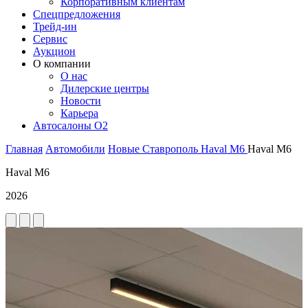
Корпоративным клиентам
Спецпредложения
Трейд-ин
Сервис
Аукцион
О компании
О нас
Дилерские центры
Новости
Карьера
Автосалоны O2
Главная
Автомобили
Новые
Ставрополь
Haval
M6
Haval M6
Haval M6
2026