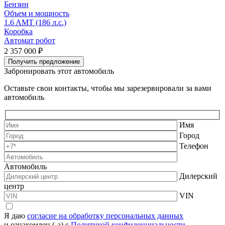
Бензин
Объем и мощность
1.6 AMT (186 л.с.)
2
Коробка
Автомат робот
А
2 357 000 ₽
2
Получить предложение
Забронировать этот автомобиль
Оставьте свои контакты, чтобы мы зарезервировали за вами
автомобиль
Имя
Город
Телефон
Автомобиль
Дилерский
центр
VIN
Я даю
согласие на обработку персональных данных
и ознакомлен (-а) с
Политикой конфиденциальности.