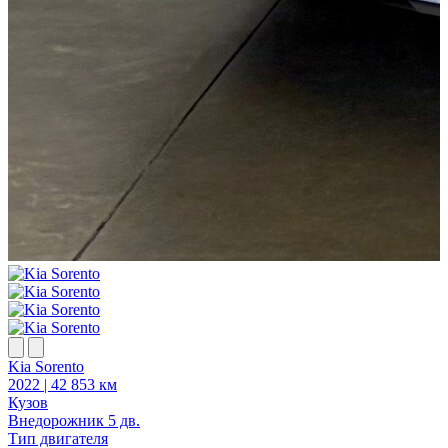
Kia Sorento
2022 | 42 853 км
2
Кузов
К
Внедорожник 5 дв.
В
Тип двигателя
Т