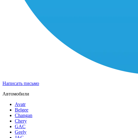
Написать письмо
Автомобили
Avatr
Belgee
Changan
Chery
GAC
Geely
JAC