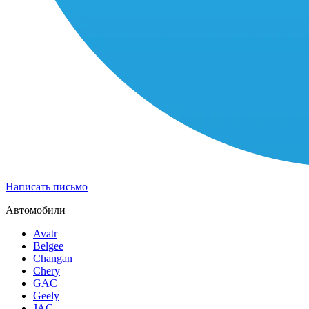
Написать письмо
Автомобили
Avatr
Belgee
Changan
Chery
GAC
Geely
JAC