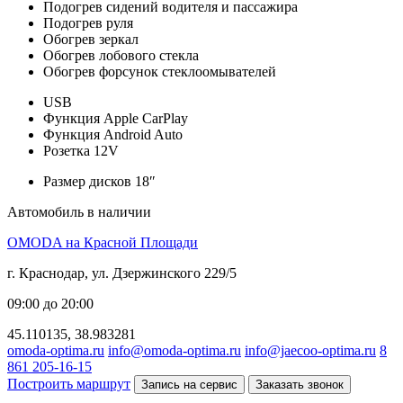
Подогрев сидений водителя и пассажира
Подогрев руля
Обогрев зеркал
Обогрев лобового стекла
Обогрев форсунок стеклоомывателей
USB
Функция Apple CarPlay
Функция Android Auto
Розетка 12V
Размер дисков 18″
Автомобиль в наличии
OMODA на Красной Площади
г. Краснодар, ул. Дзержинского 229/5
09:00 до 20:00
45.110135, 38.983281
omoda-optima.ru
info@omoda-optima.ru
info@jaecoo-optima.ru
8
861 205-16-15
Построить маршрут
Запись на сервис
Заказать звонок