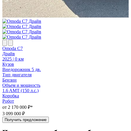
Omoda C7
Драйв
2025 | 0 км
2
Кузов
К
Внедорожник 5 дв.
В
Тип двигателя
Т
Бензин
Объем и мощность
1.6 AMT (150 л.с.)
1
Коробка
Робот
Р
от 2 170 000 ₽*
о
3 099 000 ₽
3
Получить предложение