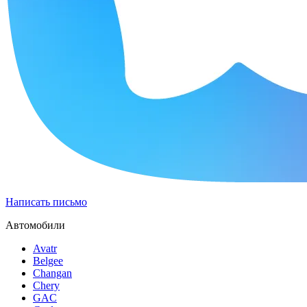
Написать письмо
Автомобили
Avatr
Belgee
Changan
Chery
GAC