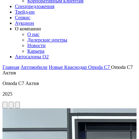
Корпоративным клиентам
Спецпредложения
Трейд-ин
Сервис
Аукцион
О компании
О нас
Дилерские центры
Новости
Карьера
Автосалоны O2
Главная
Автомобили
Новые
Краснодар
Omoda
C7
Omoda C7
Актив
Omoda C7 Актив
2025