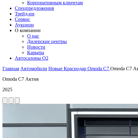
Корпоративным клиентам
Спецпредложения
Трейд-ин
Сервис
Аукцион
О компании
О нас
Дилерские центры
Новости
Карьера
Автосалоны O2
Главная
Автомобили
Новые
Краснодар
Omoda
C7
Omoda C7 А
Omoda C7 Актив
2025