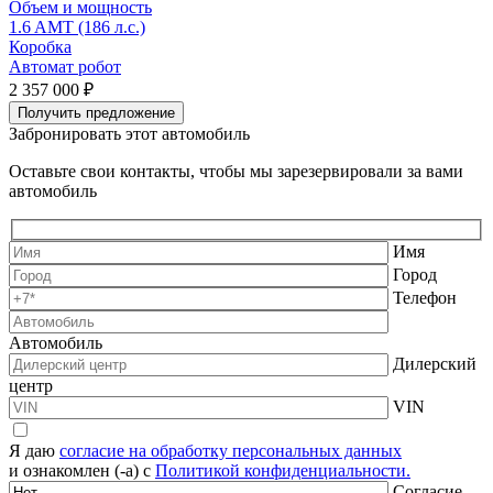
Объем и мощность
1.6 AMT (186 л.с.)
2
Коробка
Автомат робот
А
2 357 000 ₽
2
Получить предложение
Забронировать этот автомобиль
Оставьте свои контакты, чтобы мы зарезервировали за вами
автомобиль
Имя
Город
Телефон
Автомобиль
Дилерский
центр
VIN
Я даю
согласие на обработку персональных данных
и ознакомлен (-а) с
Политикой конфиденциальности.
Согласие