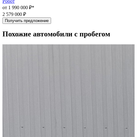
Робот
Р
от 1 990 000 ₽*
о
2 579 000 ₽
2
Получить предложение
Похожие автомобили с пробегом