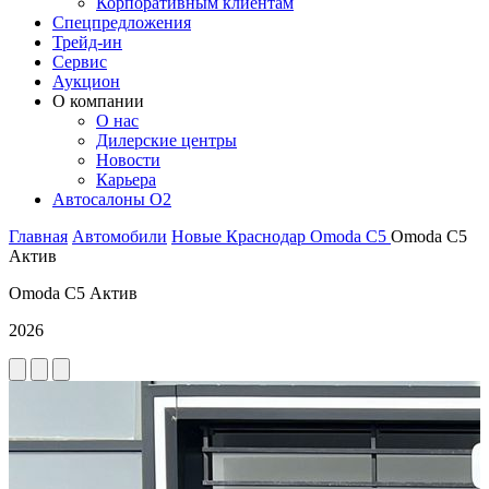
Корпоративным клиентам
Спецпредложения
Трейд-ин
Сервис
Аукцион
О компании
О нас
Дилерские центры
Новости
Карьера
Автосалоны O2
Главная
Автомобили
Новые
Краснодар
Omoda
C5
Omoda C5
Актив
Omoda C5 Актив
2026