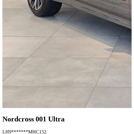
Nordcross 001 Ultra
LH9*******MHC152