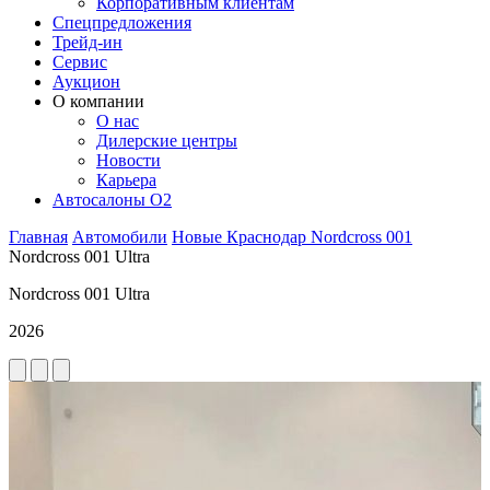
Корпоративным клиентам
Спецпредложения
Трейд-ин
Сервис
Аукцион
О компании
О нас
Дилерские центры
Новости
Карьера
Автосалоны O2
Главная
Автомобили
Новые
Краснодар
Nordcross
001
Nordcross 001 Ultra
Nordcross 001 Ultra
2026