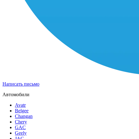
Написать письмо
Автомобили
Avatr
Belgee
Changan
Chery
GAC
Geely
JAC