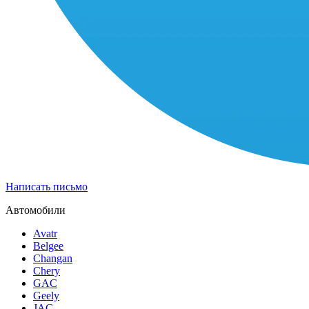
Написать письмо
Автомобили
Avatr
Belgee
Changan
Chery
GAC
Geely
JAC