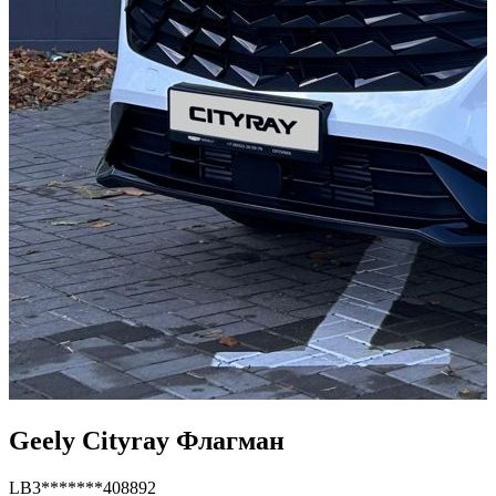
Geely Cityray Флагман
LB3*******408892