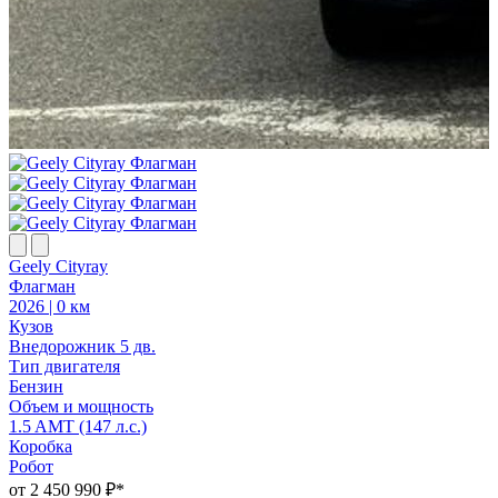
Geely Cityray
Флагман
2026 | 0 км
Кузов
Внедорожник 5 дв.
Тип двигателя
Бензин
Объем и мощность
1.5 AMT (147 л.с.)
Коробка
Робот
от 2 450 990 ₽*