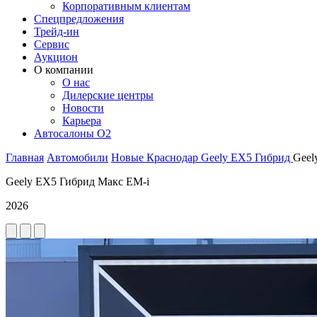
Корпоративным клиентам
Спецпредложения
Трейд-ин
Сервис
Аукцион
О компании
О нас
Дилерские центры
Новости
Карьера
Автосалоны O2
Главная
Автомобили
Новые
Краснодар
Geely
EX5 Гибрид
Geel
Geely EX5 Гибрид Макс EM-i
2026