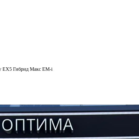
y EX5 Гибрид Макс EM-i