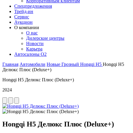
Корпоративным клиентам
Спецпредложения
Трейд-ин
Сервис
Аукцион
О компании
О нас
Дилерские центры
Новости
Карьера
Автосалоны O2
Главная
Автомобили
Новые
Грозный
Hongqi
H5
Hongqi H5
Делюкс Плюс (Deluxe+)
Hongqi H5 Делюкс Плюс (Deluxe+)
2024
Hongqi H5 Делюкс Плюс (Deluxe+)