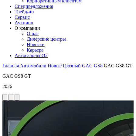
Корпоративным клиентам
Спецпредложения
Трейд-ин
Сервис
Аукцион
О компании
О нас
Дилерские центры
Новости
Карьера
Автосалоны O2
Главная
Автомобили
Новые
Грозный
GAC
GS8
GAC GS8 GT
GAC GS8 GT
2026