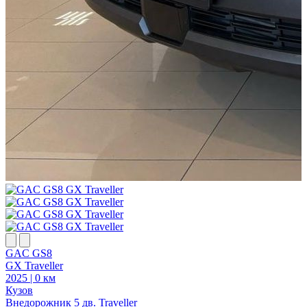
GAC GS8
GX Traveller
2025 | 0 км
2
Кузов
К
Внедорожник 5 дв. Traveller
В