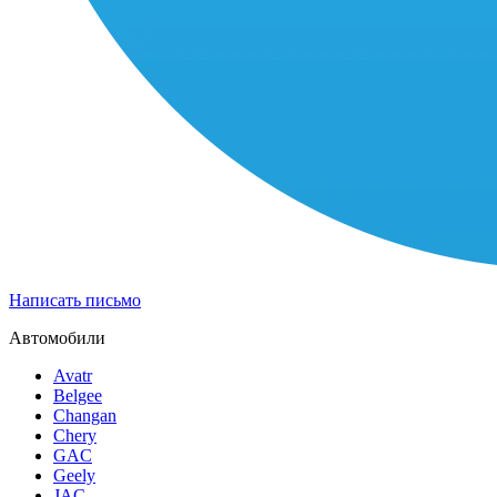
Написать письмо
Автомобили
Avatr
Belgee
Changan
Chery
GAC
Geely
JAC