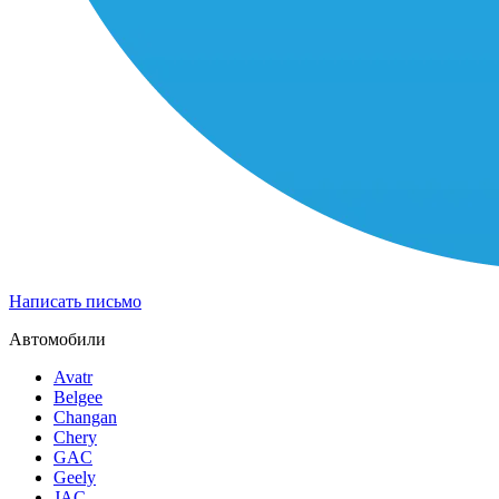
Написать письмо
Автомобили
Avatr
Belgee
Changan
Chery
GAC
Geely
JAC