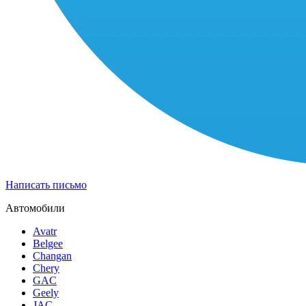
Написать письмо
Автомобили
Avatr
Belgee
Changan
Chery
GAC
Geely
JAC