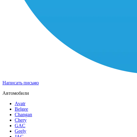
Написать письмо
Автомобили
Avatr
Belgee
Changan
Chery
GAC
Geely
JAC