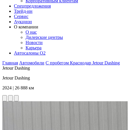
Корпоративным клиентам
Спецпредложения
Трейд-ин
Сервис
Аукцион
О компании
О нас
Дилерские центры
Новости
Карьера
Автосалоны O2
Главная
Автомобили
С пробегом
Краснодар
Jetour
Dashing
Jetour Dashing
Jetour Dashing
2024 | 26 888 км