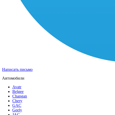
Написать письмо
Автомобили
Avatr
Belgee
Changan
Chery
GAC
Geely
JAC