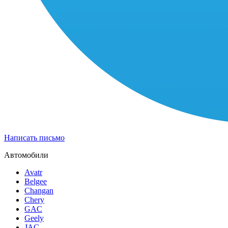
Написать письмо
Автомобили
Avatr
Belgee
Changan
Chery
GAC
Geely
JAC