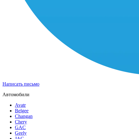
Написать письмо
Автомобили
Avatr
Belgee
Changan
Chery
GAC
Geely
JAC