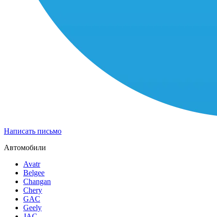
Написать письмо
Автомобили
Avatr
Belgee
Changan
Chery
GAC
Geely
JAC