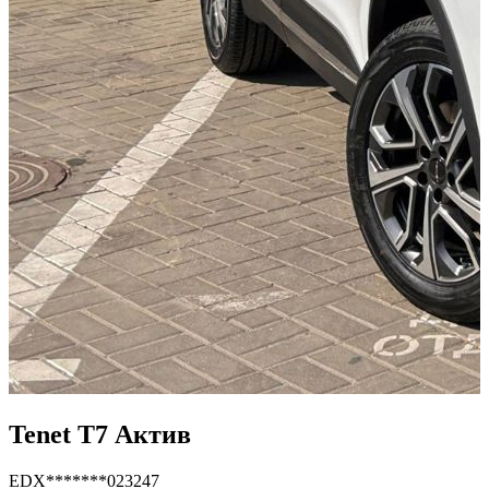
Tenet T7 Актив
EDX*******023247