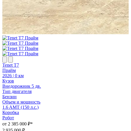
Tenet T7
T
Прайм
2026 | 0 км
2
Кузов
К
Внедорожник 5 дв.
В
Тип двигателя
Т
Бензин
Объем и мощность
1.6 AMT (150 л.с.)
1
Коробка
Робот
Р
от 2 385 000 ₽*
о
2 935 000 ₽
2