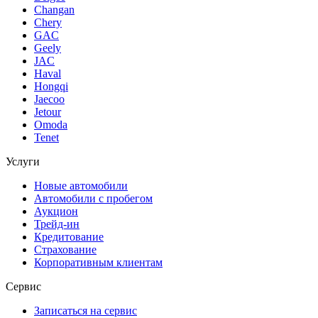
Changan
Chery
GAC
Geely
JAC
Haval
Hongqi
Jaecoo
Jetour
Omoda
Tenet
Услуги
Новые автомобили
Автомобили с пробегом
Аукцион
Трейд-ин
Кредитование
Страхование
Корпоративным клиентам
Сервис
Записаться на сервис