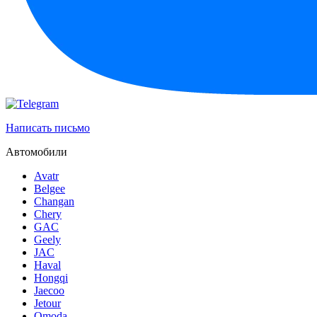
Написать письмо
Автомобили
Avatr
Belgee
Changan
Chery
GAC
Geely
JAC
Haval
Hongqi
Jaecoo
Jetour
Omoda